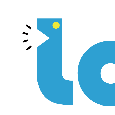
跳
國立聯合大學語文中心
到
主
要
內
容
區